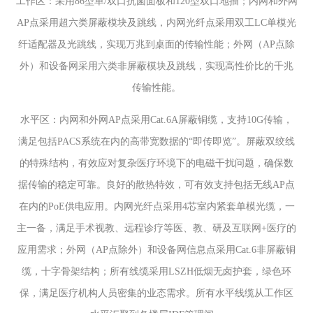
工作区：采用86型单/双口抗菌面板和120型双口地插；内网和外网
AP点采用超六类屏蔽模块及跳线，内网光纤点采用双工LC单模光
纤适配器及光跳线，实现万兆到桌面的传输性能；外网（AP点除
外）和设备网采用六类非屏蔽模块及跳线，实现高性价比的千兆
传输性能。
水平区：内网和外网AP点采用Cat.6A屏蔽铜缆，支持10G传输，
满足包括PACS系统在内的高带宽数据的“即传即览”。屏蔽双绞线
的特殊结构，有效应对复杂医疗环境下的电磁干扰问题，确保数
据传输的稳定可靠。良好的散热特效，可有效支持包括无线AP点
在内的PoE供电应用。内网光纤点采用4芯室内紧套单模光缆，一
主一备，满足手术视教、远程诊疗等医、教、研及互联网+医疗的
应用需求；外网（AP点除外）和设备网信息点采用Cat.6非屏蔽铜
缆，十字骨架结构；所有线缆采用LSZH低烟无卤护套，绿色环
保，满足医疗机构人员密集的业态需求。所有水平线缆从工作区