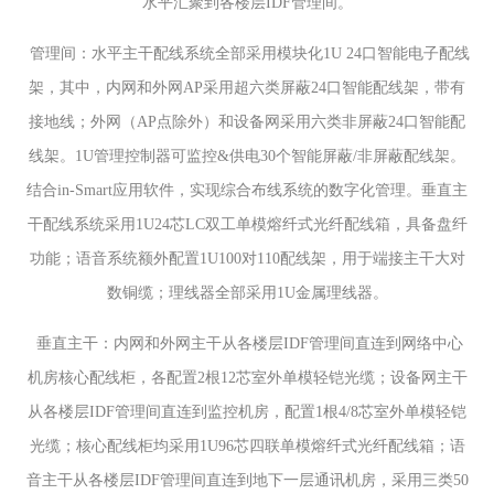
水平汇聚到各楼层IDF管理间。
管理间：水平主干配线系统全部采用模块化
1U 24口智能电子配线
架，其中，内网和外网AP采用超六类屏蔽24口智能配线架，带有
接地线；外网（AP点除外）和设备网采用六类非屏蔽24口智能配
线架。1U管理控制器可监控&供电30个智能屏蔽/非屏蔽配线架。
结合in-Smart应用软件，实现综合布线系统的数字化管理。垂直主
干配线系统采用1U24芯LC双工单模熔纤式光纤配线箱，具备盘纤
功能；语音系统额外配置1U100对110配线架，用于端接主干大对
数铜缆；理线器全部采用1U金属理线器。
垂直主干：内网和外网主干从各楼层
IDF管理间直连到网络中心
机房核心配线柜，各配置2根12芯室外单模轻铠光缆；设备网主干
从各楼层IDF管理间直连到监控机房，配置1根4/8芯室外单模轻铠
光缆；核心配线柜均采用1U96芯四联单模熔纤式光纤配线箱；语
音主干从各楼层IDF管理间直连到地下一层通讯机房，采用三类50