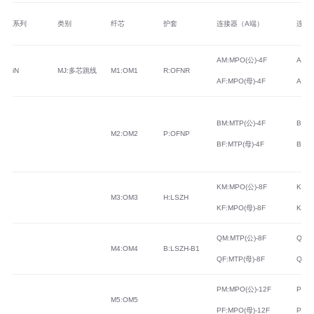
系列
类别
纤芯
护套
连接器（A端）
连接
AM:MPO(公)-4F
AM:M
iN
MJ:多芯跳线
M1:OM1
R:OFNR
AF:MPO(母)-4F
AF:M
BM:MTP(公)-4F
BM:M
M2:OM2
P:OFNP
BF:MTP(母)-4F
BF:M
KM:MPO(公)-8F
KM:M
M3:OM3
H:LSZH
KF:MPO(母)-8F
KF:M
QM:MTP(公)-8F
QM:M
M4:OM4
B:LSZH-B1
QF:MTP(母)-8F
QF:M
PM:MPO(公)-12F
PM:M
M5:OM5
PF:MPO(母)-12F
PF:M