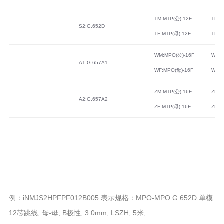
TM:MTP(公)-12F
TM:M
S2:G.652D
TF:MTP(母)-12F
TF:M
WM:MPO(公)-16F
WM:M
A1:G.657A1
WF:MPO(母)-16F
WF:M
ZM:MTP(公)-16F
ZM:M
A2:G.657A2
ZF:MTP(母)-16F
ZF:M
例：iNMJS2HPFPF012B005 表示规格：MPO-MPO G.652D 单模
12芯跳线, 母-母, B极性, 3.0mm, LSZH, 5米;