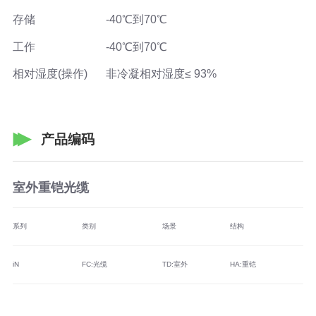
存储
-40℃到70℃
工作
-40℃到70℃
相对湿度(操作)
非冷凝相对湿度≤ 93%
产品编码
室外重铠光缆
系列
类别
场景
结构
纤
iN
FC:光缆
TD:室外
HA:重铠
M1
M2