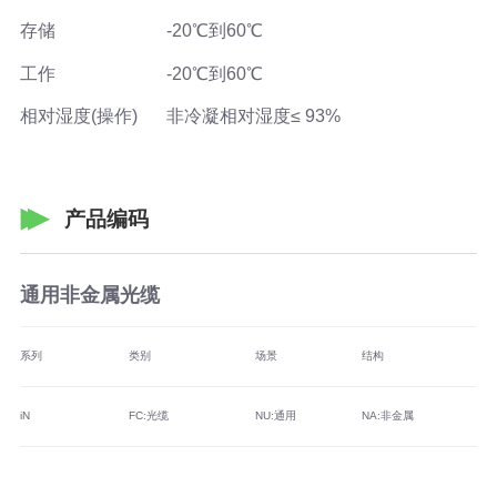
存储
-20℃到60℃
工作
-20℃到60℃
相对湿度(操作)
非冷凝相对湿度≤ 93%
产品编码
通用非金属光缆
系列
类别
场景
结构
纤
iN
FC:光缆
NU:通用
NA:非金属
M1
M2