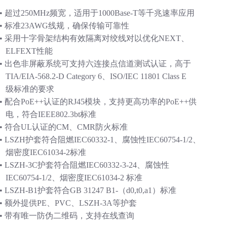
• 超过250MHz频宽，适用于1000Base-T等千兆速率应用
• 标准23AWG线规，确保传输可靠性
• 采用十字骨架结构有效隔离对绞线对以优化NEXT、
ELFEXT性能
• 出色非屏蔽系统可支持六连接点信道测试认证，高于
TIA/EIA-568.2-D Category 6、ISO/IEC 11801 Class E
级标准的要求
• 配合PoE++认证的RJ45模块，支持更高功率的PoE++供
电，符合IEEE802.3bt标准
• 符合UL认证的CM、CMR防火标准
• LSZH护套符合阻燃IEC60332-1、腐蚀性IEC60754-1/2、
烟密度IEC61034-2标准
• LSZH-3C护套符合阻燃IEC60332-3-24、腐蚀性
IEC60754-1/2、烟密度IEC61034-2 标准
• LSZH-B1护套符合GB 31247 B1-（d0,t0,a1）标准
• 额外提供PE、PVC、LSZH-3A等护套
• 带有唯一防伪二维码，支持在线查询