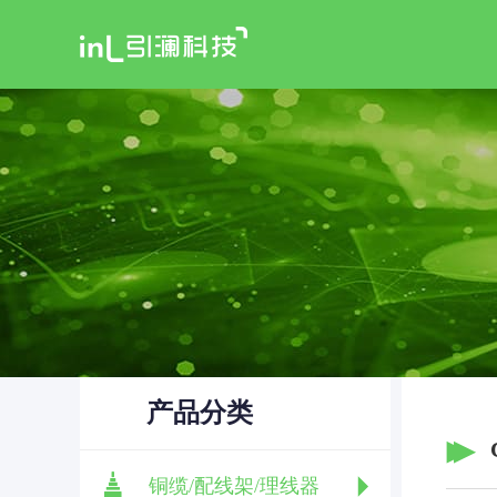
产品分类
铜缆/配线架/理线器