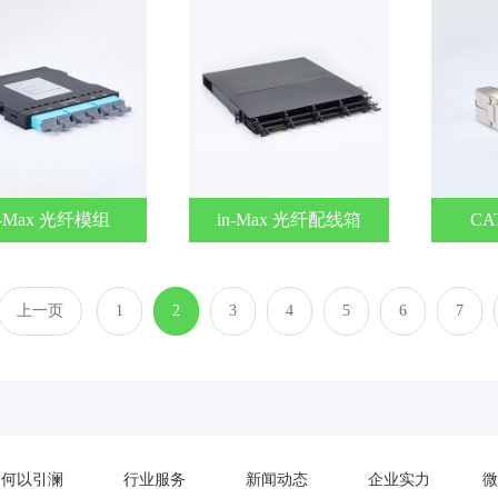
n-Max 光纤模组
in-Max 光纤配线箱
CA
上一页
1
2
3
4
5
6
7
何以引澜
行业服务
新闻动态
企业实力
微