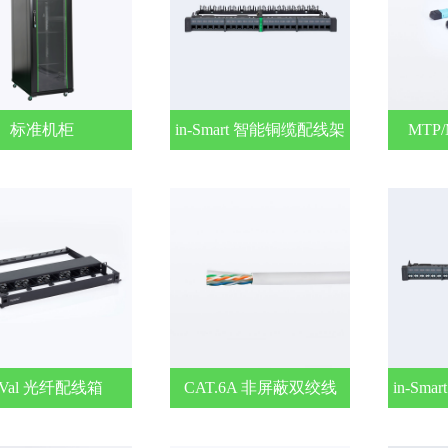
标准机柜
in-Smart 智能铜缆配线架
MTP
n-Val 光纤配线箱
CAT.6A 非屏蔽双绞线
in-Sm