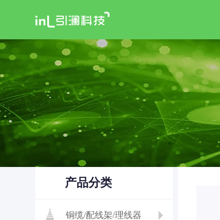
产品分类
铜缆/配线架/理线器