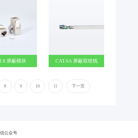
T.8 屏蔽模块
CAT.6A 屏蔽双绞线
8
9
10
11
下一页
信公众号